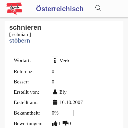
Ö
sterreichisch
Wörterbuch
schnieren
[ schnian ]
stöbern
Forum
Wortart:
Verb
Blog
Referenz:
0
Besser:
0
Erstellt von:
Ely
Erstellt am:
16.10.2007
Bekanntheit:
0%
Bewertungen:
1
0