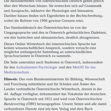
Die Besonderheiten von österreichischem Deutsch gehen jedoch
über den Wortschatz hinaus. Sie erstrecken sich auf Grammatik
und Aussprache, inklusive der Phonologie und Intonation.
Darüber hinaus finden sich Eigenheiten in der
Rechtschreibung
,
wobei die Reform von 1996 gewisse Grenzen setzt.
Das Standarddeutsch des Österreichischen ist von der
Umgangssprache und den in Österreich gebräuchlichen Dialekten,
wie den bairischen und alemannischen, deutlich abzugrenzen.
Dieses Online Wörterbuch der österreichischen Sprache hat
keinen wissenschaftlichen Anspruch, sondern versucht eine
möglichst umfangreiche Sammlung an unterschiedlichen
Sprachvarianten
in Österreich zu sammeln.
Die Seite unterstützt auch Studenten in Österreich, insbesondere
für den
Aufnahmetest Psychologie
und den
MedAT für das
Medizinstudium
.
Hinweis:
Das vom Bundesministerium für Bildung, Wissenschaft
und Forschung mitinitiierte und für Schulen und Ämter des
Landes verbindliche Österreichische Wörterbuch, derzeit in der
44. Auflage
verfügbar, dokumentiert das Vokabular der deutschen
Sprache in Österreich seit 1951 und wird vom
Österreichischen
Bundesverlag (ÖBV)
herausgegeben. Unsere Seiten und alle damit
verbundenen Dienste sind mit dem Verlag und dem Buch