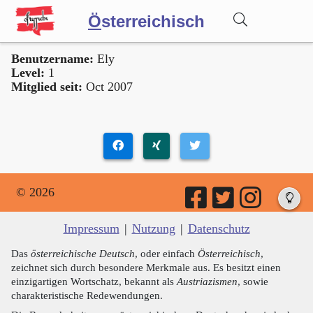
Ö
sterreichisch
Benutzername:
Ely
Wörterbuch
Level:
1
Mitglied seit:
Oct 2007
Forum
Blog
© 2026
Impressum
|
Nutzung
|
Datenschutz
Das
österreichische Deutsch
, oder einfach
Österreichisch
,
zeichnet sich durch besondere Merkmale aus. Es besitzt einen
einzigartigen Wortschatz, bekannt als
Austriazismen
, sowie
charakteristische Redewendungen.