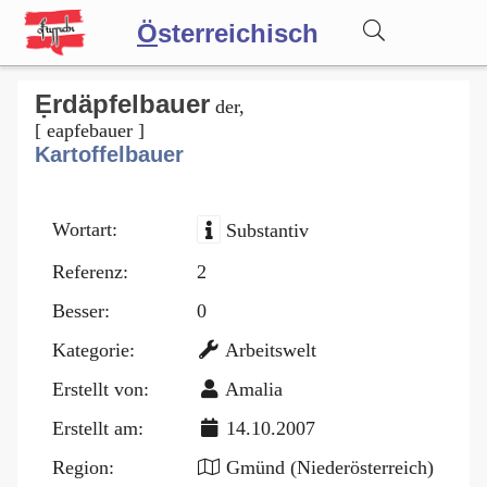
Ö
sterreichisch
Wörterbuch
Ẹrdäpfelbauer
der,
[ eapfebauer ]
Kartoffelbauer
Forum
Wortart:
Substantiv
Blog
Referenz:
2
Besser:
0
Kategorie:
Arbeitswelt
Erstellt von:
Amalia
Erstellt am:
14.10.2007
Region:
Gmünd (Niederösterreich)