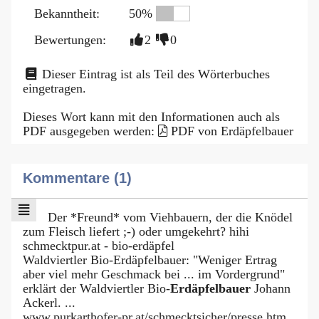
Bekanntheit:
50%
Bewertungen:
2
0
Dieser Eintrag ist als Teil des Wörterbuches
eingetragen.
Dieses Wort kann mit den Informationen auch als
PDF ausgegeben werden:
PDF von Erdäpfelbauer
Kommentare (1)
Der *Freund* vom Viehbauern, der die Knödel
zum Fleisch liefert ;-) oder umgekehrt? hihi
schmecktpur.at - bio-erdäpfel
Waldviertler Bio-Erdäpfelbauer: "Weniger Ertrag
aber viel mehr Geschmack bei ... im Vordergrund"
erklärt der Waldviertler Bio-
Erdäpfelbauer
Johann
Ackerl. ...
www.purkarthofer-pr.at/schmecktsicher/presse.htm