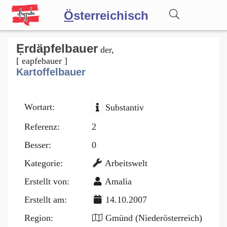
Ö
sterreichisch
Wörterbuch
Ẹrdäpfelbauer
der,
[ eapfebauer ]
Kartoffelbauer
Forum
Wortart:
Substantiv
Blog
Referenz:
2
Besser:
0
Kategorie:
Arbeitswelt
Erstellt von:
Amalia
Erstellt am:
14.10.2007
Region:
Gmünd (Niederösterreich)