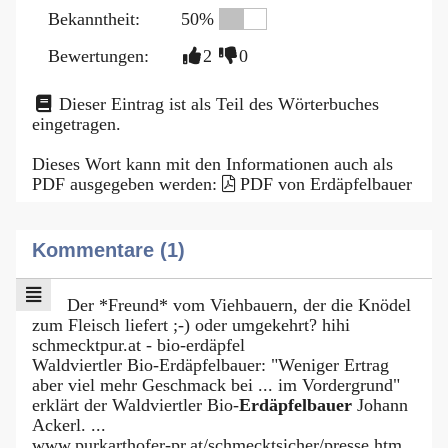
Bekanntheit:
50%
Bewertungen:
2
0
Dieser Eintrag ist als Teil des Wörterbuches
eingetragen.
Dieses Wort kann mit den Informationen auch als
PDF ausgegeben werden:
PDF von Erdäpfelbauer
Kommentare (1)
Der *Freund* vom Viehbauern, der die Knödel
zum Fleisch liefert ;-) oder umgekehrt? hihi
schmecktpur.at - bio-erdäpfel
Waldviertler Bio-Erdäpfelbauer: "Weniger Ertrag
aber viel mehr Geschmack bei ... im Vordergrund"
erklärt der Waldviertler Bio-
Erdäpfelbauer
Johann
Ackerl. ...
www.purkarthofer-pr.at/schmecktsicher/presse.htm