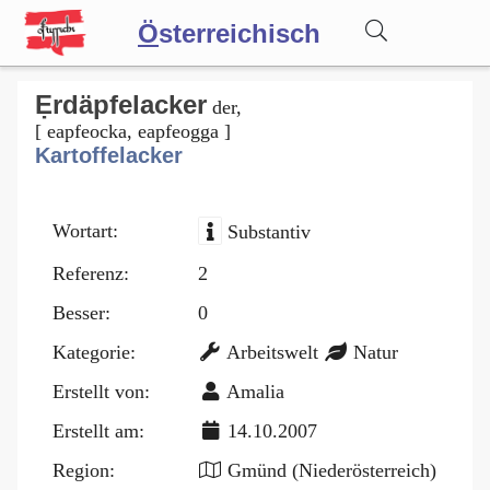
Ö
sterreichisch
Wörterbuch
Ẹrdäpfelacker
der,
[ eapfeocka, eapfeogga ]
Kartoffelacker
Forum
Wortart:
Substantiv
Blog
Referenz:
2
Besser:
0
Kategorie:
Arbeitswelt
Natur
Erstellt von:
Amalia
Erstellt am:
14.10.2007
Region:
Gmünd (Niederösterreich)