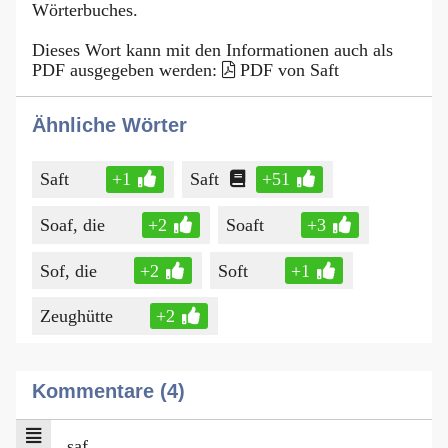
Wörterbuches.
Dieses Wort kann mit den Informationen auch als
PDF ausgegeben werden:
PDF von Saft
Ähnliche Wörter
Saft
+1
Saft
+51
Soaf, die
+2
Soaft
+3
Sof, die
+2
Soft
+1
Zeughütte
+2
Kommentare (4)
saf