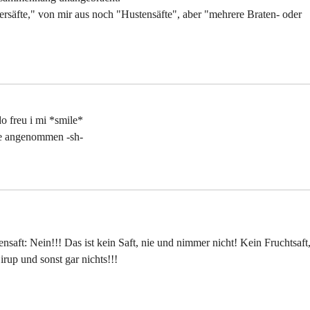
persäfte," von mir aus noch "Hustensäfte", aber "mehrere Braten- oder
do freu i mi *smile*
ne angenommen -sh-
nsaft: Nein!!! Das ist kein Saft, nie und nimmer nicht! Kein Fruchtsaft
irup und sonst gar nichts!!!