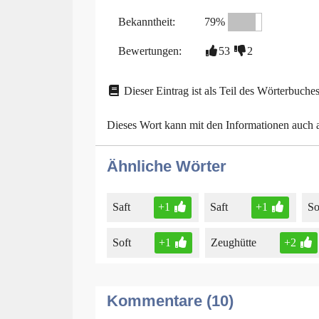
Bekanntheit:
79%
Bewertungen:
53
2
Dieser Eintrag ist als Teil des Wörterbuches
Dieses Wort kann mit den Informationen auch
Ähnliche Wörter
Saft
+1
Saft
+1
So
Soft
+1
Zeughütte
+2
Kommentare (10)