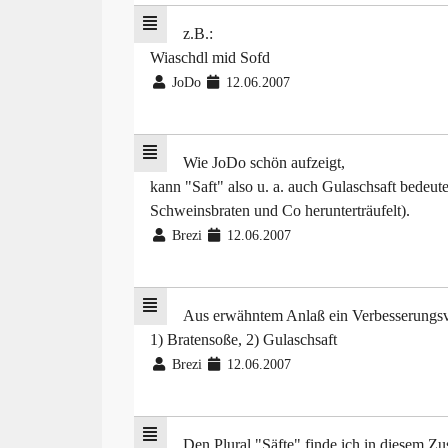
z.B.:
Wiaschdl mid Sofd
JoDo
12.06.2007
Wie JoDo schön aufzeigt,
kann "Saft" also u. a. auch Gulaschsaft bedeute
Schweinsbraten und Co herunterträufelt).
Brezi
12.06.2007
Aus erwähntem Anlaß ein Verbesserungsv
1) Bratensoße, 2) Gulaschsaft
Brezi
12.06.2007
Den Plural "Säfte" finde ich in diesem 