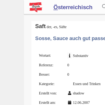
Ö
sterreichisch
Wörterbuch
Saft
der, -es, Säfte
Sosse, Sauce auch gut passe
Forum
Blog
Wortart:
Substantiv
Referenz:
0
Besser:
0
Kategorie:
Essen und Trinken
Erstellt von:
shadow
Erstellt am:
12.06.2007