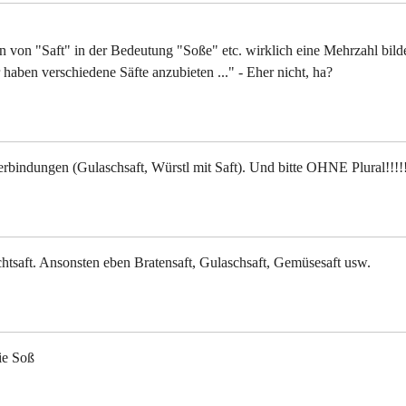
man von "Saft" in der Bedeutung "Soße" etc. wirklich eine Mehrzahl bild
ben verschiedene Säfte anzubieten ..." - Eher nicht, ha?
 Verbindungen (Gulaschsaft, Würstl mit Saft). Und bitte OHNE Plural!!!!
chtsaft. Ansonsten eben Bratensaft, Gulaschsaft, Gemüsesaft usw.
ie So­ß