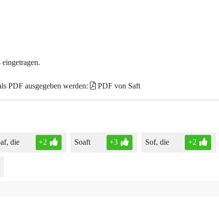
 eingetragen.
 als PDF ausgegeben werden:
PDF von Saft
af, die
+2
Soaft
+3
Sof, die
+2