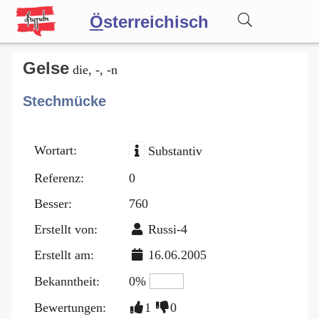
Ö
sterreichisch
Wörterbuch
Gelse
die, -, -n
Stechmücke
Forum
Wortart:
Substantiv
Blog
Referenz:
0
Besser:
760
Erstellt von:
Russi-4
Erstellt am:
16.06.2005
Bekanntheit:
0%
Bewertungen:
1
0