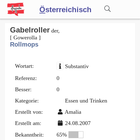
Ö
sterreichisch
Wörterbuch
Gabelroller
der,
[ Gowerolla ]
Rollmops
Forum
Wortart:
Substantiv
Blog
Referenz:
0
Besser:
0
Kategorie:
Essen und Trinken
Erstellt von:
Amalia
Erstellt am:
24.08.2007
Bekanntheit:
65%