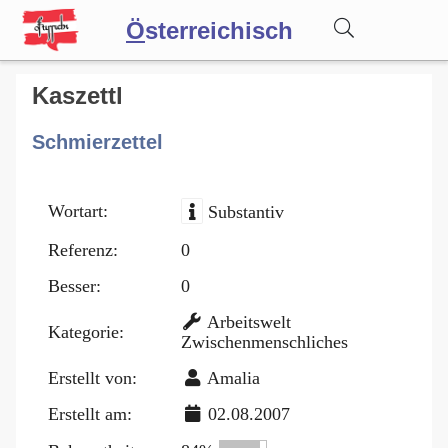
Ö
sterreichisch
Wörterbuch
Kaszettl
Schmierzettel
Forum
Wortart:
Substantiv
Blog
Referenz:
0
Besser:
0
Arbeitswelt
Kategorie:
Zwischenmenschliches
Erstellt von:
Amalia
Erstellt am:
02.08.2007