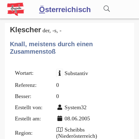
Ö
sterreichisch
Wörterbuch
Klẹscher
der, -s, -
Knall, meistens durch einen
Forum
Zusammenstoß
Blog
Wortart:
Substantiv
Referenz:
0
Besser:
0
Erstellt von:
System32
Erstellt am:
08.06.2005
Scheibbs
Region:
(Niederösterreich)