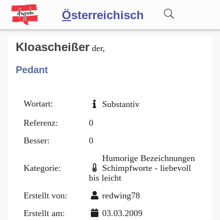
Ö
sterreichisch
Wörterbuch
Kloascheißer
der,
Pedant
Forum
Wortart:
Substantiv
Blog
Referenz:
0
Besser:
0
Humorige Bezeichnungen
Kategorie:
Schimpfworte - liebevoll
bis leicht
Erstellt von:
redwing78
Erstellt am:
03.03.2009