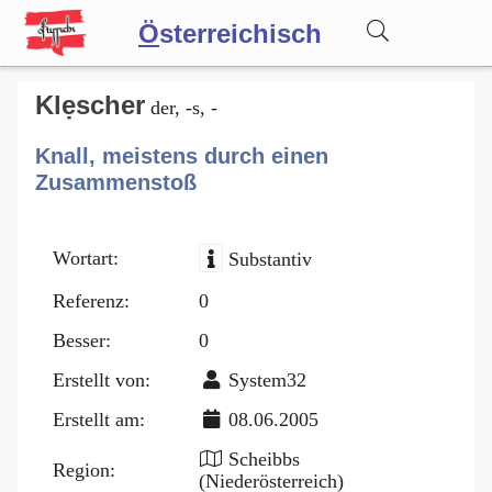
Ö
sterreichisch
Wörterbuch
Klẹscher
der, -s, -
Knall, meistens durch einen
Forum
Zusammenstoß
Blog
Wortart:
Substantiv
Referenz:
0
Besser:
0
Erstellt von:
System32
Erstellt am:
08.06.2005
Scheibbs
Region:
(Niederösterreich)