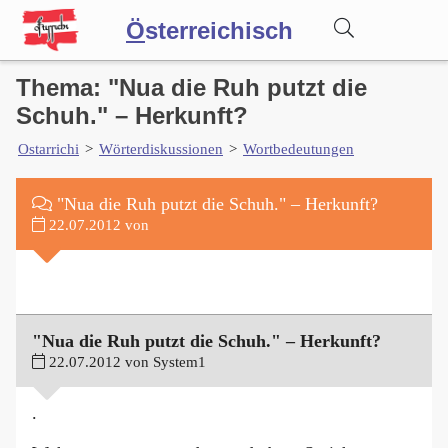
Ö
sterreichisch
Thema: "Nua die Ruh putzt die
Wörterbuch
Schuh." – Herkunft?
Ostarrichi
>
Wörterdiskussionen
>
Wortbedeutungen
Forum
"Nua die Ruh putzt die Schuh." – Herkunft?
Blog
22.07.2012 von
"Nua die Ruh putzt die Schuh." – Herkunft?
22.07.2012 von System1
.