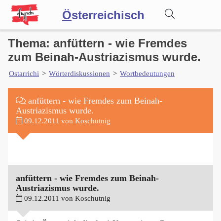
Ö
sterreichisch
Thema: anfüttern - wie Fremdes
Wörterbuch
zum Beinah-Austriazismus wurde.
Ostarrichi
>
Wörterdiskussionen
>
Wortbedeutungen
Forum
anfüttern - wie Fremdes zum Beinah-
Blog
Austriazismus wurde.
09.12.2011 von Koschutnig
anfüttern - wie Fremdes zum Beinah-
Austriazismus wurde.
09.12.2011 von Koschutnig