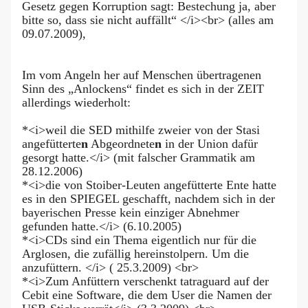
Gesetz gegen Korruption sagt: Bestechung ja, aber
bitte so, dass sie nicht auffällt“ </i><br> (alles am
09.07.2009),
Im vom Angeln her auf Menschen übertragenen
Sinn des „Anlockens“ findet es sich in der ZEIT
allerdings wiederholt:
*<i>weil die SED mithilfe zweier von der Stasi
angefütterte
n
Abgeordnete
n
in der Union dafür
gesorgt hatte.</i> (mit falscher Grammatik am
28.12.2006)
*<i>die von Stoiber-Leuten angefütterte Ente hatte
es in den SPIEGEL geschafft, nachdem sich in der
bayerischen Presse kein einziger Abnehmer
gefunden hatte.</i> (6.10.2005)
*<i>CDs sind ein Thema eigentlich nur für die
Arglosen, die zufällig hereinstolpern. Um die
anzufüttern. </i> ( 25.3.2009) <br>
*<i>Zum Anfüttern verschenkt tatraguard auf der
Cebit eine Software, die dem User die Namen der