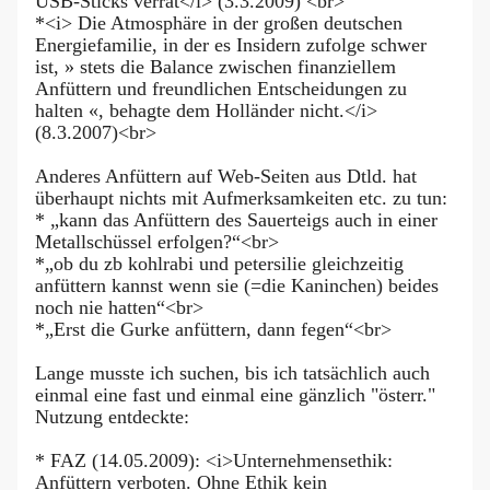
USB-Sticks verrät</i> (3.3.2009) <br>
*<i> Die Atmosphäre in der großen deutschen
Energiefamilie, in der es Insidern zufolge schwer
ist, » stets die Balance zwischen finanziellem
Anfüttern und freundlichen Entscheidungen zu
halten «, behagte dem Holländer nicht.</i>
(8.3.2007)<br>
Anderes Anfüttern auf Web-Seiten aus Dtld. hat
überhaupt nichts mit Aufmerksamkeiten etc. zu tun:
* „kann das Anfüttern des Sauerteigs auch in einer
Metallschüssel erfolgen?“<br>
*„ob du zb kohlrabi und petersilie gleichzeitig
anfüttern kannst wenn sie (=die Kaninchen) beides
noch nie hatten“<br>
*„Erst die Gurke anfüttern, dann fegen“<br>
Lange musste ich suchen, bis ich tatsächlich auch
einmal eine fast und einmal eine gänzlich "österr."
Nutzung entdeckte:
* FAZ (14.05.2009): <i>Unternehmensethik:
Anfüttern verboten. Ohne Ethik kein