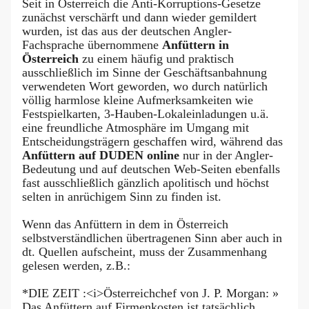
Seit in Österreich die Anti-Korruptions-Gesetze
zunächst verschärft und dann wieder gemildert
wurden, ist das aus der deutschen Angler-
Fachsprache übernommene
Anfüttern
in
Österreich
zu einem häufig und praktisch
ausschließlich im Sinne der Geschäftsanbahnung
verwendeten Wort geworden, wo durch natürlich
völlig harmlose kleine Aufmerksamkeiten wie
Festspielkarten, 3-Hauben-Lokaleinladungen u.ä.
eine freundliche Atmosphäre im Umgang mit
Entscheidungsträgern geschaffen wird, während das
Anfüttern auf DUDEN online
nur in der Angler-
Bedeutung und auf deutschen Web-Seiten ebenfalls
fast ausschließlich gänzlich apolitisch und höchst
selten in anrüchigem Sinn zu finden ist.
Wenn das Anfüttern in dem in Österreich
selbstverständlichen übertragenen Sinn aber auch in
dt. Quellen aufscheint, muss der Zusammenhang
gelesen werden, z.B.:
*DIE ZEIT :<i>Österreichchef von J. P. Morgan: »
Das Anfüttern auf Firmenkosten ist tatsächlich