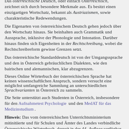
Das
österreichische Deutsch
, oder einfach
Österreichisch
,
zeichnet sich durch besondere Merkmale aus. Es besitzt einen
einzigartigen Wortschatz, bekannt als
Austriazismen
, sowie
charakteristische Redewendungen.
Die Eigenarten von österreichischem Deutsch gehen jedoch über
den Wortschatz hinaus. Sie beinhalten auch Grammatik und
Aussprache, inklusive der Phonologie und Intonation. Darüber
hinaus finden sich Eigenheiten in der
Rechtschreibung
, wobei die
Rechtschreibreform gewisse Grenzen setzt.
Das österreichische Standarddeutsch ist von der Umgangssprache
und den in Österreich gebräuchlichen Dialekten, wie den
bairischen und alemannischen, klar abzugrenzen.
Dieses Online Wörterbuch der österreichischen Sprache hat
keinen wissenschaftlichen Anspruch, sondern versucht eine
möglichst umfangreiche Sammlung an unterschiedlichen
Sprachvarianten
in Österreich zu sammeln.
Die Seite unterstützt auch Studenten in Österreich, insbesondere
für den
Aufnahmetest Psychologie
und den
MedAT für das
Medizinstudium
.
Hinweis:
Das vom österreichischen Unterrichtsministerium
mitinitiierte und für Schulen und Ämter des Landes verbindliche
Österreichische Wörterbuch, derzeit in der
44. Auflage
verfügbar,