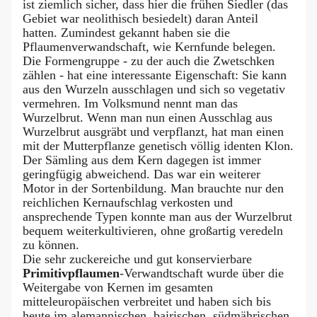
ist ziemlich sicher, dass hier die frühen Siedler (das
Gebiet war neolithisch besiedelt) daran Anteil
hatten. Zumindest gekannt haben sie die
Pflaumenverwandschaft, wie Kernfunde belegen.
Die Formengruppe - zu der auch die Zwetschken
zählen - hat eine interessante Eigenschaft: Sie kann
aus den Wurzeln ausschlagen und sich so vegetativ
vermehren. Im Volksmund nennt man das
Wurzelbrut. Wenn man nun einen Ausschlag aus
Wurzelbrut ausgräbt und verpflanzt, hat man einen
mit der Mutterpflanze genetisch völlig identen Klon.
Der Sämling aus dem Kern dagegen ist immer
geringfügig abweichend. Das war ein weiterer
Motor in der Sortenbildung. Man brauchte nur den
reichlichen Kernaufschlag verkosten und
ansprechende Typen konnte man aus der Wurzelbrut
bequem weiterkultivieren, ohne großartig veredeln
zu können.
Die sehr zuckereiche und gut konservierbare
Primitivpflaumen
-Verwandtschaft wurde über die
Weitergabe von Kernen im gesamten
mitteleuropäischen verbreitet und haben sich bis
heute im alemannischen, bairischen, südmährischen