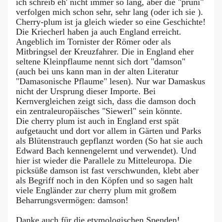
ich schreib eh' nicht immer so lang, aber die "pruni"
verfolgen mich schon sehr, sehr lang (oder ich sie ).
Cherry-plum ist ja gleich wieder so eine Geschichte!
Die Kriecherl haben ja auch England erreicht.
Angeblich im Tornister der Römer oder als
Mitbringsel der Kreuzfahrer. Die in England eher
seltene Kleinpflaume nennt sich dort "damson"
(auch bei uns kann man in der alten Literatur
"Damasonische Pflaume" lesen). Nur war Damaskus
nicht der Ursprung dieser Importe. Bei
Kernvergleichen zeigt sich, dass die damson doch
ein zentraleuropäisches "Siewerl" sein könnte.
Die cherry plum ist auch in England erst spät
aufgetaucht und dort vor allem in Gärten und Parks
als Blütenstrauch gepflanzt worden (So hat sie auch
Edward Bach kennengelernt und verwendet). Und
hier ist wieder die Parallele zu Mitteleuropa. Die
picksüße damson ist fast verschwunden, klebt aber
als Begriff noch in den Köpfen und so sagen halt
viele Engländer zur cherry plum mit großem
Beharrungsvermögen: damson!
Danke auch für die etymologischen Spenden!