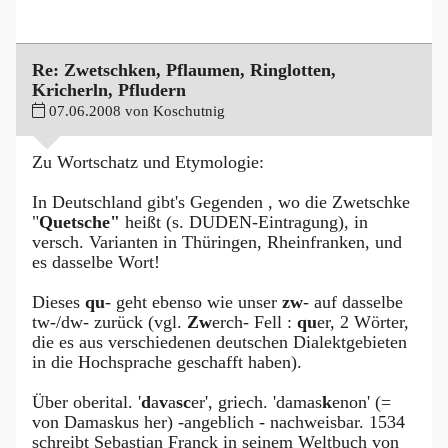
Re: Zwetschken, Pflaumen, Ringlotten,
Kricherln, Pfludern
07.06.2008 von Koschutnig
Zu Wortschatz und Etymologie:
In Deutschland gibt's Gegenden , wo die Zwetschke
"
Quetsche"
heißt (s. DUDEN-Eintragung), in
versch. Varianten in Thüringen, Rheinfranken, und
es dasselbe Wort!
Dieses
qu
- geht ebenso wie unser
zw
- auf dasselbe
tw-/dw- zurück (vgl.
Zw
erch- Fell :
qu
er, 2 Wörter,
die es aus verschiedenen deutschen Dialektgebieten
in die Hochsprache geschafft haben).
Über oberital. '
d
a
v
a
sc
er', griech. 'damas
k
enon' (=
von Damaskus her) -angeblich - nachweisbar. 1534
schreibt Sebastian Franck in seinem Weltbuch von