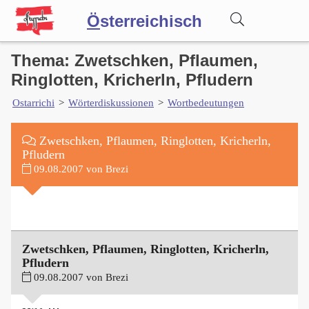
Ö
sterreichisch
Thema: Zwetschken, Pflaumen,
Wörterbuch
Ringlotten, Kricherln, Pfludern
Ostarrichi
>
Wörterdiskussionen
>
Wortbedeutungen
Forum
Zwetschken, Pflaumen, Ringlotten, Kricherln,
Blog
Pfludern
09.08.2007 von Brezi
Zwetschken, Pflaumen, Ringlotten, Kricherln,
Pfludern
09.08.2007 von Brezi