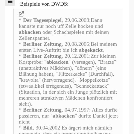
Beispiele von DWDS:
*
Der Tagesspiegel
, 29.06.2003:Dann
kannste nur noch uff Zelle hocken und
abkacken
oder Schachspielen mit deinen
Zellenspanner.
*
Berliner Zeitung
, 20.08.2005:Bei meinem
ersten Live-Auftritt bin ich
abgekackt
.
*
Berliner Zeitung
, 20.12.2001:Zur kleinen
Kostprobe: "
abkacken
" (versagen), "Bratze"
(unattraktives Mädchen), "dönern" (eine
Blähung haben), "Flitzerkacke" (Durchfall),
"kravolta" (hervorragend), "Moppelkotze"
(etwas Ekel erregendes), "Schneckattack"
(Situation, in der sich ein Junge plötzlich mit
mehreren attraktiven Mädchen konfrontiert
sieht).
*
Berliner Zeitung
, 04.07.1997: Alles durfte
passieren, nur "
abkacken
" durfte Daniel jetzt
nicht
*
Bild
, 30.04.2002 Es ärgert mich nämlich
ungemein, dass sie immer unmittelbar vor