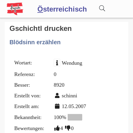
Ö
sterreichisch
Wörterbuch
Gschichtl drucken
Blödsinn erzählen
Forum
Wortart:
Wendung
Blog
Referenz:
0
Besser:
8920
Erstellt von:
schinni
Erstellt am:
12.05.2007
Bekanntheit:
100%
Bewertungen:
4
0