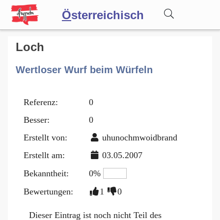
Ö
sterreichisch
Wörterbuch
Loch
Wertloser Wurf beim Würfeln
Forum
Referenz:
0
Blog
Besser:
0
Erstellt von:
uhunochmwoidbrand
Erstellt am:
03.05.2007
Bekanntheit:
0%
Bewertungen:
1
0
Dieser Eintrag ist noch nicht Teil des