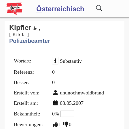
Ö
sterreichisch
Wörterbuch
Kipfler
der,
[ Kibfla ]
Polizeibeamter
Forum
Wortart:
Substantiv
Blog
Referenz:
0
Besser:
0
Erstellt von:
uhunochmwoidbrand
Erstellt am:
03.05.2007
Bekanntheit:
0%
Bewertungen:
1
0