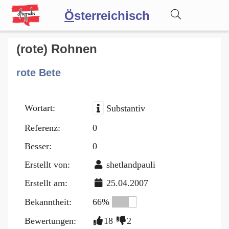
Ö
sterreichisch
Wörterbuch
(rote) Rohnen
rote Bete
Forum
Wortart:
Substantiv
Blog
Referenz:
0
Besser:
0
Erstellt von:
shetlandpauli
Erstellt am:
25.04.2007
Bekanntheit:
66%
Bewertungen:
18
2