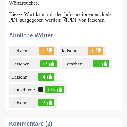
Wörterbuches.
Dieses Wort kann mit den Informationen auch als
PDF ausgegeben werden:
PDF von latschen
Ähnliche Wörter
Ladschn
-1
ladschn
-1
Latschen
+2
Latschen
+1
Latschn
+4
Leitschiene
+15
Letschn
+2
Kommentare (2)