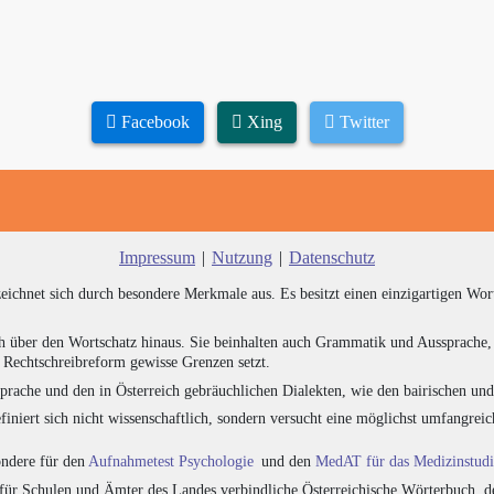
Facebook
Xing
Twitter
Impressum
|
Nutzung
|
Datenschutz
zeichnet sich durch besondere Merkmale aus. Es besitzt einen einzigartigen Wor
h über den Wortschatz hinaus. Sie beinhalten auch Grammatik und Aussprache, 
e Rechtschreibreform gewisse Grenzen setzt.
prache und den in Österreich gebräuchlichen Dialekten, wie den bairischen un
finiert sich nicht wissenschaftlich, sondern versucht eine möglichst umfangr
sondere für den
Aufnahmetest Psychologie
und den
MedAT für das Medizinstud
für Schulen und Ämter des Landes verbindliche Österreichische Wörterbuch, de