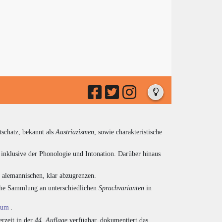
tschatz, bekannt als
Austriazismen
, sowie charakteristische
inklusive der Phonologie und Intonation. Darüber hinaus
d alemannischen, klar abzugrenzen.
eiche Sammlung an unterschiedlichen
Sprachvarianten
in
ium
.
rzeit in der
44. Auflage
verfügbar, dokumentiert das