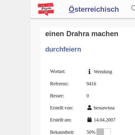
Ö
sterreichisch
Wörterbuch
einen Drahra machen
durchfeiern
Forum
Blog
Wortart:
Wendung
Referenz:
9416
Besser:
0
Erstellt von:
bessawissa
Erstellt am:
14.04.2007
Bekanntheit:
50%