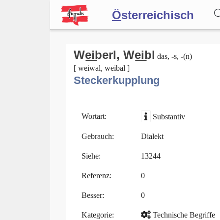
Ö
sterreichisch
Wörterbuch
We͟iberl, We͟ibl
das, -s, -(n)
[ weiwal, weibal ]
Steckerkupplung
Forum
Blog
Wortart:
Substantiv
Gebrauch:
Dialekt
Siehe:
13244
Referenz:
0
Besser:
0
Kategorie:
Technische Begriffe