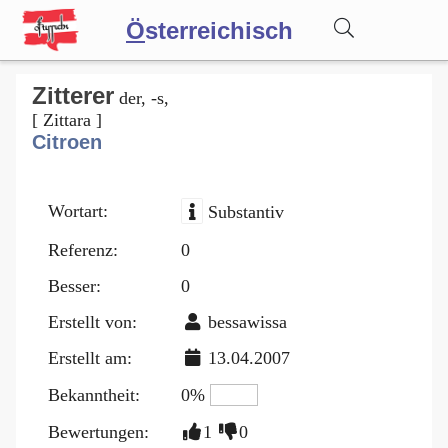
Ö
sterreichisch
Wörterbuch
Zitterer
der, -s,
[ Zittara ]
Citroen
Forum
Wortart:
Substantiv
Blog
Referenz:
0
Besser:
0
Erstellt von:
bessawissa
Erstellt am:
13.04.2007
Bekanntheit:
0%
Bewertungen:
1
0