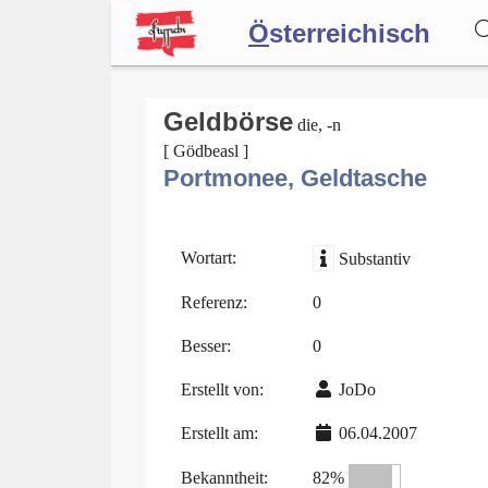
Ö
sterreichisch
Wörterbuch
Geldbörse
die, -n
[ Gödbeasl ]
Portmonee, Geldtasche
Forum
Blog
Wortart:
Substantiv
Referenz:
0
Besser:
0
Erstellt von:
JoDo
Erstellt am:
06.04.2007
Bekanntheit:
82%