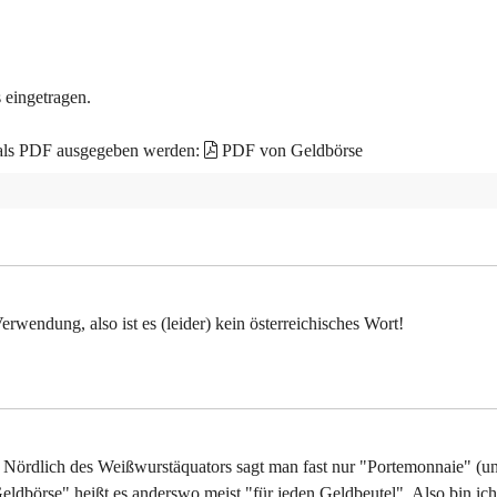
 eingetragen.
 als PDF ausgegeben werden:
PDF von Geldbörse
rwendung, also ist es (leider) kein österreichisches Wort!
ch. Nördlich des Weißwurstäquators sagt man fast nur "Portemonnaie" (u
Geldbörse" heißt es anderswo meist "für jeden Geldbeutel". Also bin ich