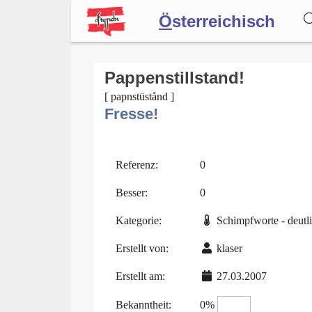
Ö
sterreichisch
Wörterbuch
Pappenstillstand!
[ papnstüstånd ]
Fresse!
Forum
Blog
Referenz:
0
Besser:
0
Kategorie:
Schimpfworte - deutl
Erstellt von:
klaser
Erstellt am:
27.03.2007
Bekanntheit:
0%