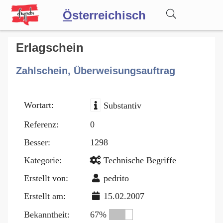
Ö
sterreichisch
Wörterbuch
Erlagschein
Zahlschein, Überweisungsauftrag
Forum
Wortart:
Substantiv
Blog
Referenz:
0
Besser:
1298
Kategorie:
Technische Begriffe
Erstellt von:
pedrito
Erstellt am:
15.02.2007
Bekanntheit:
67%