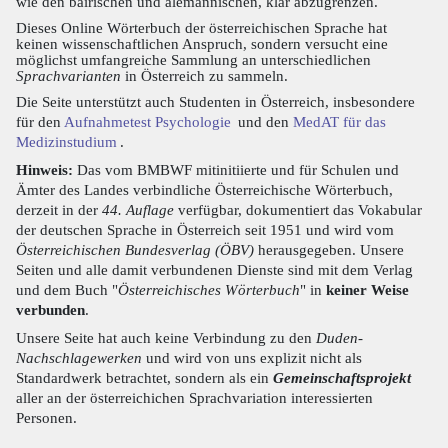
wie den bairischen und alemannischen, klar abzugrenzen.
Dieses Online Wörterbuch der österreichischen Sprache hat
keinen wissenschaftlichen Anspruch, sondern versucht eine
möglichst umfangreiche Sammlung an unterschiedlichen
Sprachvarianten
in Österreich zu sammeln.
Die Seite unterstützt auch Studenten in Österreich, insbesondere
für den
Aufnahmetest Psychologie
und den
MedAT für das
Medizinstudium
.
Hinweis:
Das vom BMBWF mitinitiierte und für Schulen und
Ämter des Landes verbindliche Österreichische Wörterbuch,
derzeit in der
44. Auflage
verfügbar, dokumentiert das Vokabular
der deutschen Sprache in Österreich seit 1951 und wird vom
Österreichischen Bundesverlag (ÖBV)
herausgegeben. Unsere
Seiten und alle damit verbundenen Dienste sind mit dem Verlag
und dem Buch "
Österreichisches Wörterbuch
" in
keiner Weise
verbunden
.
Unsere Seite hat auch keine Verbindung zu den
Duden-
Nachschlagewerken
und wird von uns explizit nicht als
Standardwerk betrachtet, sondern als ein
Gemeinschaftsprojekt
aller an der österreichichen Sprachvariation interessierten
Personen.