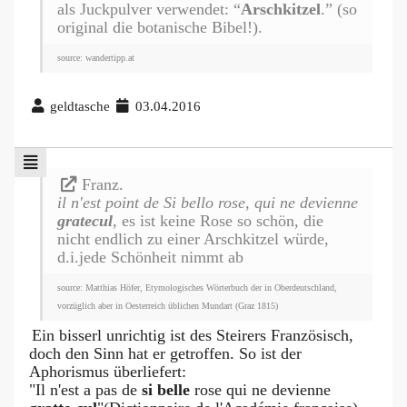
als Juckpulver verwendet: “
Arschkitzel
.” (so
original die botanische Bibel!).
source: wandertipp.at
geldtasche
03.04.2016
Franz.
il n'est point de Si bello rose, qui ne devienne
gratecul
, es ist keine Rose so schön, die
nicht endlich zu einer Arschkitzel würde,
d.i.jede Schönheit nimmt ab
source: Matthias Höfer, Etymologisches Wörterbuch der in Oberdeutschland,
vorzüglich aber in Oesterreich üblichen Mundart (Graz 1815)
Ein bisserl unrichtig ist des Steirers Französisch,
doch den Sinn hat er getroffen. So ist der
Aphorismus überliefert:
"Il n'est a pas de
si belle
rose qui ne devienne