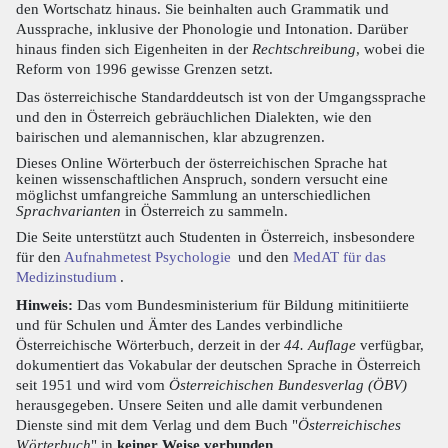
den Wortschatz hinaus. Sie beinhalten auch Grammatik und
Aussprache, inklusive der Phonologie und Intonation. Darüber
hinaus finden sich Eigenheiten in der
Rechtschreibung
, wobei die
Reform von 1996 gewisse Grenzen setzt.
Das österreichische Standarddeutsch ist von der Umgangssprache
und den in Österreich gebräuchlichen Dialekten, wie den
bairischen und alemannischen, klar abzugrenzen.
Dieses Online Wörterbuch der österreichischen Sprache hat
keinen wissenschaftlichen Anspruch, sondern versucht eine
möglichst umfangreiche Sammlung an unterschiedlichen
Sprachvarianten
in Österreich zu sammeln.
Die Seite unterstützt auch Studenten in Österreich, insbesondere
für den
Aufnahmetest Psychologie
und den
MedAT für das
Medizinstudium
.
Hinweis:
Das vom Bundesministerium für Bildung mitinitiierte
und für Schulen und Ämter des Landes verbindliche
Österreichische Wörterbuch, derzeit in der
44. Auflage
verfügbar,
dokumentiert das Vokabular der deutschen Sprache in Österreich
seit 1951 und wird vom
Österreichischen Bundesverlag (ÖBV)
herausgegeben. Unsere Seiten und alle damit verbundenen
Dienste sind mit dem Verlag und dem Buch "
Österreichisches
Wörterbuch
" in
keiner Weise verbunden
.