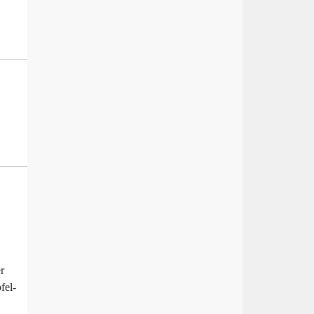
r
fel-