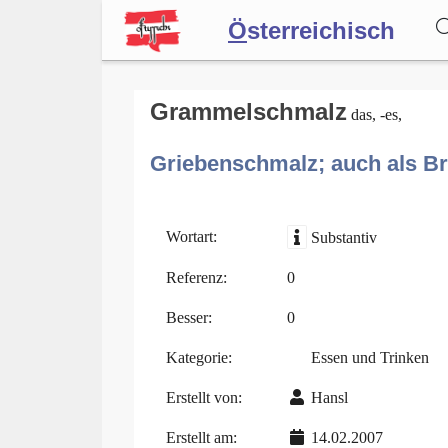
Ö
sterreichisch
Wörterbuch
Grammelschmalz
das, -es,
Griebenschmalz; auch als Bro
Forum
Blog
Wortart:
Substantiv
Referenz:
0
Besser:
0
Kategorie:
Essen und Trinken
Erstellt von:
Hansl
Erstellt am:
14.02.2007