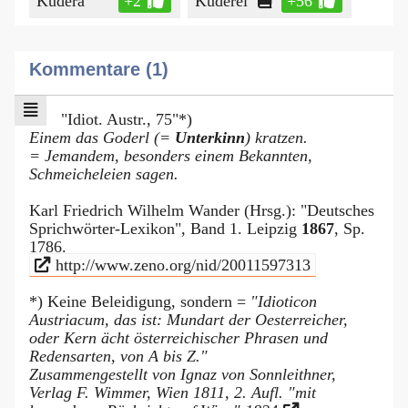
Kudera
+2
Kuderei
+56
Kommentare (1)
"Idiot. Austr., 75"*)
Einem das Goderl (=
Unterkinn
) kratzen.
= Jemandem, besonders einem Bekannten,
Schmeicheleien sagen.
Karl Friedrich Wilhelm Wander (Hrsg.): "Deutsches
Sprichwörter-Lexikon", Band 1. Leipzig
1867
, Sp.
1786.
http://www.zeno.org/nid/20011597313
*) Keine Beleidigung, sondern =
"Idioticon
Austriacum, das ist: Mundart der Oesterreicher,
oder Kern ächt österreichischer Phrasen und
Redensarten, von A bis Z."
Zusammengestellt von Ignaz von Sonnleithner,
Verlag F. Wimmer, Wien 1811, 2. Aufl. "mit