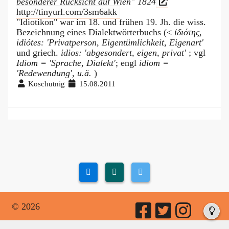
besonderer Rücksicht auf Wien" 1824
http://tinyurl.com/3sm6akk
"Idiotikon" war im 18. und frühen 19. Jh. die wiss.
Bezeichnung eines Dialektwörterbuchs (<
ἰδιότης,
idiótes: 'Privatperson, Eigentümlichkeit, Eigenart'
und griech.
idios: 'abgesondert, eigen, privat'
; vgl
Idiom = 'Sprache, Dialekt'
; engl
idiom =
'Redewendung', u.ä.
)
Koschutnig
15.08.2011
© 2026