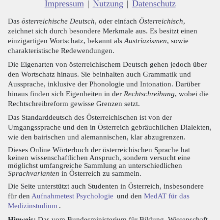
Impressum
|
Nutzung
|
Datenschutz
Das
österreichische Deutsch
, oder einfach
Österreichisch
,
zeichnet sich durch besondere Merkmale aus. Es besitzt einen
einzigartigen Wortschatz, bekannt als
Austriazismen
, sowie
charakteristische Redewendungen.
Die Eigenarten von österreichischem Deutsch gehen jedoch über
den Wortschatz hinaus. Sie beinhalten auch Grammatik und
Aussprache, inklusive der Phonologie und Intonation. Darüber
hinaus finden sich Eigenheiten in der
Rechtschreibung
, wobei die
Rechtschreibreform gewisse Grenzen setzt.
Das Standarddeutsch des Österreichischen ist von der
Umgangssprache und den in Österreich gebräuchlichen Dialekten,
wie den bairischen und alemannischen, klar abzugrenzen.
Dieses Online Wörterbuch der österreichischen Sprache hat
keinen wissenschaftlichen Anspruch, sondern versucht eine
möglichst umfangreiche Sammlung an unterschiedlichen
Sprachvarianten
in Österreich zu sammeln.
Die Seite unterstützt auch Studenten in Österreich, insbesondere
für den
Aufnahmetest Psychologie
und den
MedAT für das
Medizinstudium
.
Hinweis:
Das vom Bundesministerium für Bildung, Wissenschaft