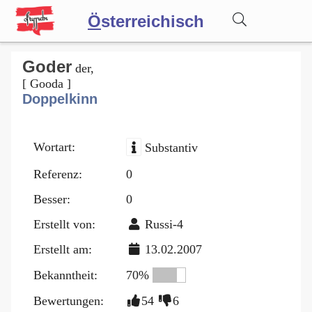
Ö
sterreichisch
Wörterbuch
Goder
der,
[ Gooda ]
Doppelkinn
Forum
Wortart:
Substantiv
Blog
Referenz:
0
Besser:
0
Erstellt von:
Russi-4
Erstellt am:
13.02.2007
Bekanntheit:
70%
Bewertungen:
54
6