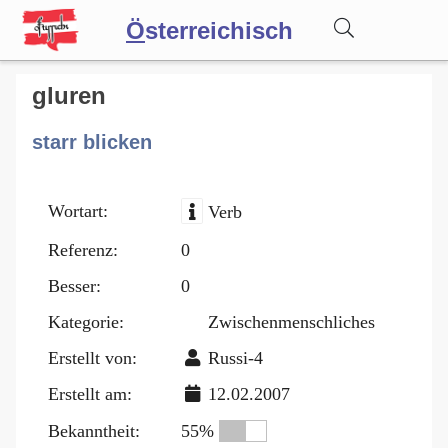
Ö
sterreichisch
Wörterbuch
gluren
starr blicken
Forum
Wortart:
Verb
Blog
Referenz:
0
Besser:
0
Kategorie:
Zwischenmenschliches
Erstellt von:
Russi-4
Erstellt am:
12.02.2007
Bekanntheit:
55%