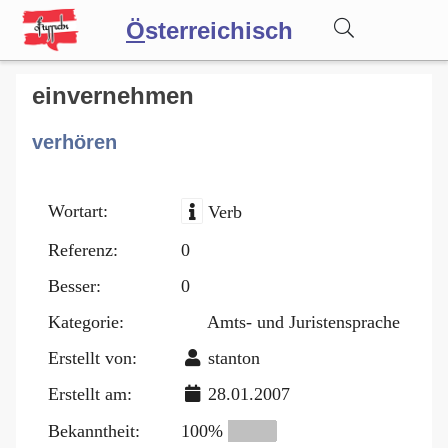
Ö
sterreichisch
Wörterbuch
einvernehmen
verhören
Forum
Wortart:
Verb
Blog
Referenz:
0
Besser:
0
Kategorie:
Amts- und Juristensprache
Erstellt von:
stanton
Erstellt am:
28.01.2007
Bekanntheit:
100%