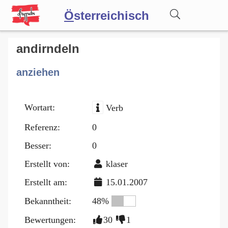
Ö
sterreichisch
Wörterbuch
andirndeln
anziehen
Forum
Wortart:
Verb
Blog
Referenz:
0
Besser:
0
Erstellt von:
klaser
Erstellt am:
15.01.2007
Bekanntheit:
48%
Bewertungen:
30
1