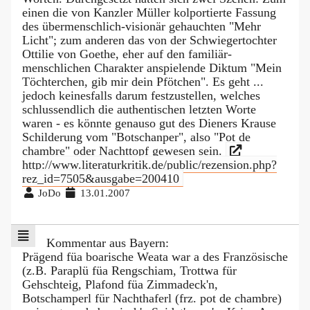
einen die von Kanzler Müller kolportierte Fassung
des übermenschlich-visionär gehauchten "Mehr
Licht"; zum anderen das von der Schwiegertochter
Ottilie von Goethe, eher auf den familiär-
menschlichen Charakter anspielende Diktum "Mein
Töchterchen, gib mir dein Pfötchen". Es geht ...
jedoch keinesfalls darum festzustellen, welches
schlussendlich die authentischen letzten Worte
waren - es könnte genauso gut des Dieners Krause
Schilderung vom "Botschanper", also "Pot de
chambre" oder Nachttopf gewesen sein.
http://www.literaturkritik.de/public/rezension.php?
rez_id=7505&ausgabe=200410
JoDo
13.01.2007
Kommentar aus Bayern:
Prägend füa boarische Weata war a des Französische
(z.B. Paraplü füa Rengschiam, Trottwa für
Gehschteig, Plafond füa Zimmadeck'n,
Botschamperl für Nachthaferl (frz. pot de chambre)