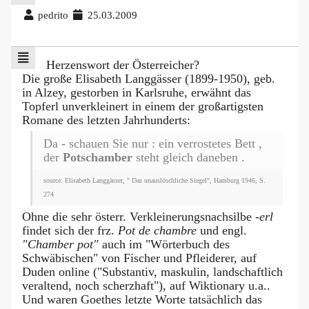
pedrito
25.03.2009
Herzenswort der Österreicher?
Die große Elisabeth Langgässer (1899-1950), geb.
in Alzey, gestorben in Karlsruhe, erwähnt das
Topferl unverkleinert in einem der großartigsten
Romane des letzten Jahrhunderts:
Da - schauen Sie nur : ein verrostetes Bett ,
der
Potschamber
steht gleich daneben .
source: Elisabeth Langgässer, " Das unauslöschliche Siegel", Hamburg 1946, S.
274
Ohne die sehr österr. Verkleinerungsnachsilbe
-erl
findet sich der frz.
Pot de chambre
und engl.
"Chamber pot"
auch im "Wörterbuch des
Schwäbischen" von Fischer und Pfleiderer, auf
Duden online ("Substantiv, maskulin, landschaftlich
veraltend, noch scherzhaft"), auf Wiktionary u.a..
Und waren Goethes letzte Worte tatsächlich das