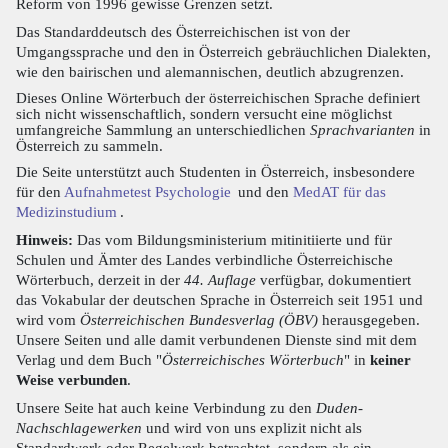
Reform von 1996 gewisse Grenzen setzt.
Das Standarddeutsch des Österreichischen ist von der
Umgangssprache und den in Österreich gebräuchlichen Dialekten,
wie den bairischen und alemannischen, deutlich abzugrenzen.
Dieses Online Wörterbuch der österreichischen Sprache definiert
sich nicht wissenschaftlich, sondern versucht eine möglichst
umfangreiche Sammlung an unterschiedlichen
Sprachvarianten
in
Österreich zu sammeln.
Die Seite unterstützt auch Studenten in Österreich, insbesondere
für den
Aufnahmetest Psychologie
und den
MedAT für das
Medizinstudium
.
Hinweis:
Das vom Bildungsministerium mitinitiierte und für
Schulen und Ämter des Landes verbindliche Österreichische
Wörterbuch, derzeit in der
44. Auflage
verfügbar, dokumentiert
das Vokabular der deutschen Sprache in Österreich seit 1951 und
wird vom
Österreichischen Bundesverlag (ÖBV)
herausgegeben.
Unsere Seiten und alle damit verbundenen Dienste sind mit dem
Verlag und dem Buch "
Österreichisches Wörterbuch
" in
keiner
Weise verbunden
.
Unsere Seite hat auch keine Verbindung zu den
Duden-
Nachschlagewerken
und wird von uns explizit nicht als
Standardwerk oder Regelwerk betrachtet, sondern als ein