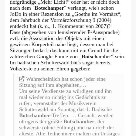
tiefgründige „Mehr Licht!“ oder hat er nicht doch
nach dem "
Botschanper
" verlangt, wie's schon
JoDo in einer Rezension zu „Goethe im Vormärz“,
dem Jahrbuch der Vormärzforschung 9 (2004)
entdeckt hat (s. o., 1. Kommentar von 2007)?
Dass (abgesehen von lenisierender P-Aussprache)
evtl. die Assoziation des Objekts mit einem
gewissen Körperteil nahe liegt, dessen man bei
Sitzungen bedarf, das kann mit ein Grund für die
zahlreichen Google-Funde von „
Botsch
amber“ sein.
Im badischen Schutterwald hat's sogar bereits
Volksfeste zu seinen Ehren gegeben:
Wahrscheinlich hat schon jeder eine
Sitzung auf ihm abgehalten,…
Um seine Verdienste zu würdigen und ihn
mal wieder so richtig ins Gedächtnis zu
rufen, veranstaltet der Musikverein
Schutterwald am Sonntag das 1. Badische
Botschamber
-Treffen. … Gesucht werden
übrigens der größte
Botschamber
, der
schwerste (ohne Füllung) und natürlich der
älteste. Alle Teilnehmer erhalten ein flüssiges