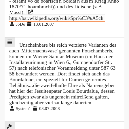
- oisamt vo de boarisch'n Soidat'n aus'm Kriag Anno
1870/71 hoambracht)) und des Jidische (z.B.
Massl).
http://bar.wikipedia.org/wiki/Spr%C3%A5ch
JoDo
13.01.2007
Unscheinbare bis reich verzierte Varianten des
auch 'Mitternachtsvase' genannten Potschamberls,
können im Wiener Sanitär-Museum (im Haus der
Installateurinnung in Wien 6., Gumpendorfer Str.
57) nach telefonischer Voranmeldung unter 587 63
58 bewundert werden. Dort findet sich auch das
Bourdaloue, ein speziell für Damen geformtes
Behältnis...die zweifelhafte Ehre als Namensgeber
hat hier der Jesuitenpater Louis Bourdalue, dessen
Predigten zwar als ungemein mitreißend galten,
gleichzeitig aber viel zu lange dauerten...
System1
03.07.2008