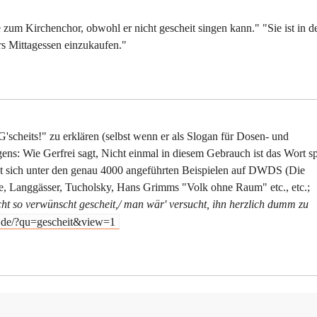
te zum Kirchenchor, obwohl er nicht gescheit singen kann." "Sie ist in d
s Mittagessen einzukaufen."
G'scheits!" zu erklären (selbst wenn er als Slogan für Dosen- und
ens: Wie Gerfrei sagt, Nicht einmal in diesem Gebrauch ist das Wort s
ndet sich unter den genau 4000 angeführten Beispielen auf DWDS (Die
ne, Langgässer, Tucholsky, Hans Grimms "Volk ohne Raum" etc., etc.;
ht so verwünscht gescheit,/ man wär' versucht, ihn herzlich dumm zu
.de/?qu=gescheit&view=1