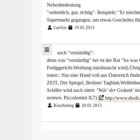
Nebenbedeutung
"ordentlich, gut, richtig". Beispiele: "Er möch
Supermarkt gegangen, um etwas Gescheites für
Gerfrei
19.01.2013
auch "vernünftig":
denn von "vernünftig" her ist der Rat "Iss was 
Fertiggericht-Werbung missbraucht wird).Übrig
österr.: Nur eine Hand voll aus Österreich fi
ZEIT, Der Spiegel, Berliner Tagblatt,Weltbüh
Schiller wird auch zitert:
"Wär' der Gedank' nic
nennen.
Piccolomini II,7)
http://www.dwds
Koschutnig
20.01.2013