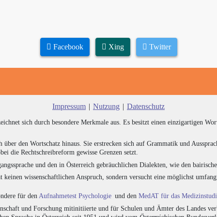
Facebook
Xing
Twitter
Impressum
|
Nutzung
|
Datenschutz
zeichnet sich durch besondere Merkmale aus. Es besitzt einen einzigartigen Wor
h über den Wortschatz hinaus. Sie erstrecken sich auf Grammatik und Aussprac
bei die Rechtschreibreform gewisse Grenzen setzt.
angssprache und den in Österreich gebräuchlichen Dialekten, wie den bairisch
at keinen wissenschaftlichen Anspruch, sondern versucht eine möglichst umfa
sondere für den
Aufnahmetest Psychologie
und den
MedAT für das Medizinstud
chaft und Forschung mitinitiierte und für Schulen und Ämter des Landes verb