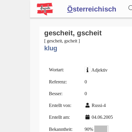
Ö
sterreichisch
Wörterbuch
gescheit, gscheit
[ gescheit, gscheit ]
klug
Forum
Blog
Wortart:
Adjektiv
Referenz:
0
Besser:
0
Erstellt von:
Russi-4
Erstellt am:
04.06.2005
Bekanntheit:
90%