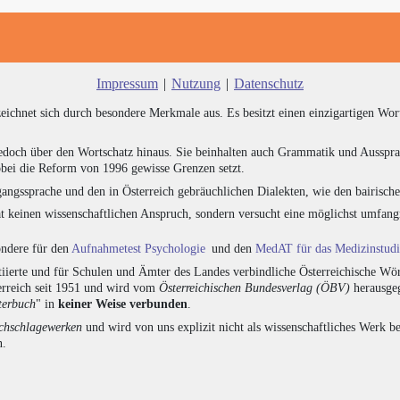
Impressum
|
Nutzung
|
Datenschutz
zeichnet sich durch besondere Merkmale aus. Es besitzt einen einzigartigen Wor
edoch über den Wortschatz hinaus. Sie beinhalten auch Grammatik und Ausspra
bei die Reform von 1996 gewisse Grenzen setzt.
angssprache und den in Österreich gebräuchlichen Dialekten, wie den bairisch
at keinen wissenschaftlichen Anspruch, sondern versucht eine möglichst umfa
sondere für den
Aufnahmetest Psychologie
und den
MedAT für das Medizinstud
ierte und für Schulen und Ämter des Landes verbindliche Österreichische Wör
erreich seit 1951 und wird vom
Österreichischen Bundesverlag (ÖBV)
herausgeg
terbuch
" in
keiner Weise verbunden
.
hschlagewerken
und wird von uns explizit nicht als wissenschaftliches Werk be
n.