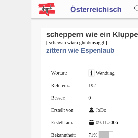
Ö
sterreichisch
Wörterbuch
scheppern wie ein Klụpp
[ schewan wiara glubbmsaggl ]
zittern wie Espenlaub
Forum
Blog
Wortart:
Wendung
Referenz:
192
Besser:
0
Erstellt von:
JoDo
Erstellt am:
09.11.2006
Bekanntheit:
71%