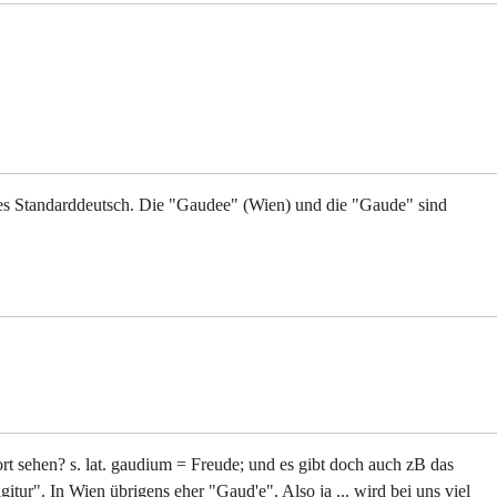
ches Standarddeutsch. Die "Gaudee" (Wien) und die "Gaude" sind
rt sehen? s. lat. gaudium = Freude; und es gibt doch auch zB das
gitur". In Wien übrigens eher "Gaud'e". Also ja ... wird bei uns viel