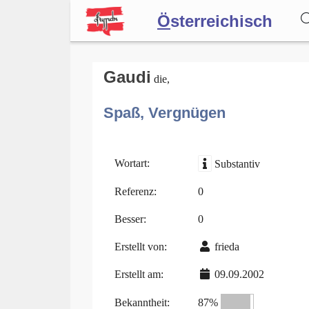
Ö
sterreichisch
Wörterbuch
Gaudi
die,
Spaß, Vergnügen
Forum
Blog
Wortart:
Substantiv
Referenz:
0
Besser:
0
Erstellt von:
frieda
Erstellt am:
09.09.2002
Bekanntheit:
87%