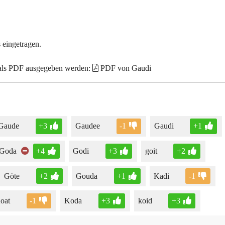
 eingetragen.
 als PDF ausgegeben werden:
PDF von Gaudi
Gaude
+3
Gaudee
-1
Gaudi
+1
Goda
+4
Godi
+3
goit
+2
Göte
+2
Gouda
+1
Kadi
-1
oat
-1
Koda
+3
koid
+3