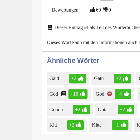
Bewertungen:
69
0
Dieser Eintrag ist als Teil des Wörterbuches
Dieses Wort kann mit den Informationen auch
Ähnliche Wörter
Gaid
+2
Gatti
+2
Göd
+16
Göd
+4
Gooda
+2
Gota
+2
Kitt
+2
Kitte
+1
K