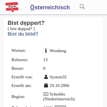
Ö
sterreichisch
Wörterbuch
Bist dẹppert?
[ bist deppad? ]
Bist du blöd?
Forum
Wortart:
Wendung
Blog
Referenz:
13
Besser:
0
Erstellt von:
System32
Erstellt am:
29.10.2006
Scheibbs
Region:
(Niederösterreich)