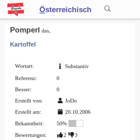
Ö
sterreichisch
Wörterbuch
Pomperl
das,
Kartoffel
Forum
Wortart:
Substantiv
Blog
Referenz:
0
Besser:
0
Erstellt von:
JoDo
Erstellt am:
20.10.2006
Bekanntheit:
50%
Bewertungen:
2
3