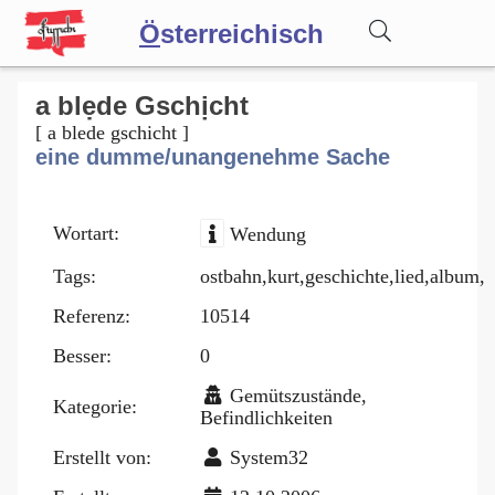
Ö
sterreichisch
Wörterbuch
a blẹde Gschịcht
[ a blede gschicht ]
eine dumme/unangenehme Sache
Forum
Wortart:
Wendung
Blog
Tags:
ostbahn,kurt,geschichte,lied,album,
Referenz:
10514
Besser:
0
Gemütszustände,
Kategorie:
Befindlichkeiten
Erstellt von:
System32