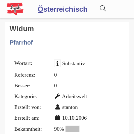
Ö
sterreichisch
Wörterbuch
Widum
Pfarrhof
Forum
Wortart:
Substantiv
Blog
Referenz:
0
Besser:
0
Kategorie:
Arbeitswelt
Erstellt von:
stanton
Erstellt am:
10.10.2006
Bekanntheit:
90%