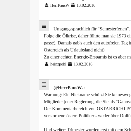
HerrPausW
13.02.2016
Umgangssprachlich für "Semesterferien". 
Folge die Ölkrise, daher führte man sie 1973 e
passé). Damals gab's auch den autofreien Tag 
Österreich als Urlaubsland nicht).
Zu einer echten Energie-Ersparnis ist es aber 
heinzpohl
13.02.2016
@HerrPausW.
:
Warnung: Ein Nickname schützt Sie keineswegs 
Mitglieder jener Regierung, die Sie als "Gano
Der Kommentarbereich von OSTARRICHI IST wi
verstorbene österr. Politiker - weder über Dol
Und weiter: Trimester wurden erst mit dem Sch