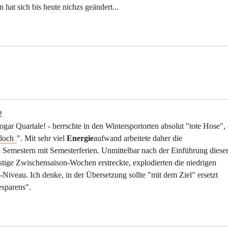
hat sich bis heute nichzs geändert...
2
gar Quartale! - herrschte in den Wintersportorten absolut "tote Hose",
loch
". Mit sehr viel
Energie
aufwand arbeitete daher die
 Semestern mit Semesterferien. Unmittelbar nach der Einführung diese
ünstige Zwischensaison-Wochen erstreckte, explodierten die niedrigen
Niveau. Ich denke, in der Übersetzung sollte "mit dem Ziel" ersetzt
sparens".