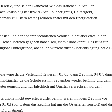
s Kreisky und seinen Ganoven! Wie das Rauchen in Schulen
ach kostspieligster Irrwitz (Schulbücher gratis, Heiratsgeld,
e damals zu Ostern waren) wurden später mit den Energieferien
nasien und der höheren technischen Schulen, nicht aber etwa in der
ischen Bereich gegeben haben soll, ist mir unbekannt! Das ist ja für
eligiöse Hintergründe, aber auch wirtschaftliche (Berichtslegung bei AG
e wäre da die Verteilung gewesen? 01-03, dann Zeugnis, 04-07, dan
mpfquartal, da die Schule erst im September wieder beginnt, und dann
ester gemeint und nur fälschlich mit Quartal verwechselt worden?
Startmonat nicht gewertet wurde; bei mir waren mit dem Zeugnis vor
n 01-03 (vor Ostern das Zeugnis hat mir die Osterferien zerstört) und d
s Durchatmen).