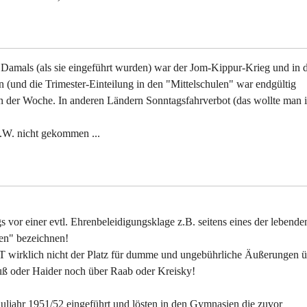
Damals (als sie eingeführt wurden) war der Jom-Kippur-Krieg und in 
in (und die Trimester-Einteilung in den "Mittelschulen" war endgültig
in der Woche. In anderen Ländern Sonntagsfahrverbot (das wollte man 
m.W. nicht gekommen ...
vor einer evtl. Ehrenbeleidigungsklage z.B. seitens eines der lebende
ven" bezeichnen!
rklich nicht der Platz für dumme und ungebührliche Äußerungen ü
lfuß oder Haider noch über Raab oder Kreisky!
uljahr 1951/52 eingeführt und lösten in den Gymnasien die zuvor