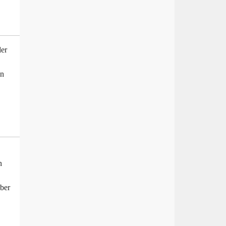
der
in
n
ber