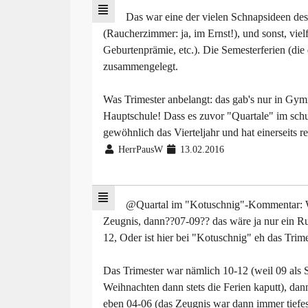
Das war eine der vielen Schnapsideen de
(Raucherzimmer: ja, im Ernst!), und sonst, vielf
Geburtenprämie, etc.). Die Semesterferien (di
zusammengelegt.
Was Trimester anbelangt: das gab's nur in Gym
Hauptschule! Dass es zuvor "Quartale" im schul
gewöhnlich das Vierteljahr und hat einerseits r
HerrPausW
13.02.2016
@Quartal im "Kotuschnig"-Kommentar: Wi
Zeugnis, dann??07-09?? das wäre ja nur ein Ru
12, Oder ist hier bei "Kotuschnig" eh das Trim
Das Trimester war nämlich 10-12 (weil 09 als 
Weihnachten dann stets die Ferien kaputt), dan
eben 04-06 (das Zeugnis war dann immer tiefe