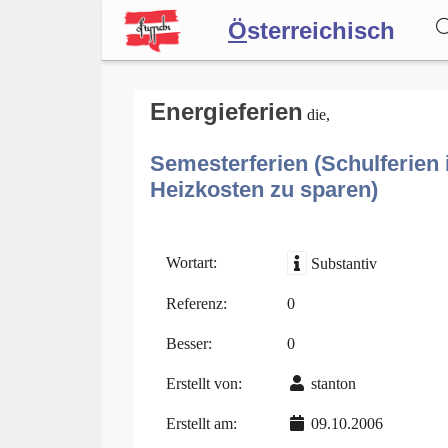
Ö
sterreichisch
Wörterbuch
Energieferien
die,
Semesterferien (Schulferien 
Forum
Heizkosten zu sparen)
Blog
Wortart:
Substantiv
Referenz:
0
Besser:
0
Erstellt von:
stanton
Erstellt am:
09.10.2006