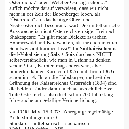
Österreich..." oder "Welcher Ösi sagt schon..."
aufIch möchte darauf verweisen, dass wir nicht
mehr in der Zeit der Babenberger leben, als
"Österreich" auf das heutige Ober- und
Niederösterreich beschränkt war! Die mittelbairische
Aussprache ist nicht Österreichs einzige! Frei nach
Shakespeare: "Es gibt mehr Dialekte zwischen
Böhmerwald und Karawanken, als ihr euch in eurer
Schulweisheit träumen lässt!" Im
Südbairischen
ist
die l-Vokalisierung
Sålz > Soiz
durchaus NICHT
selbstverständlich, wie man in Urfahr zu denken
scheint! Gut, Kärnten mag anders sein, aber
immerhin kamen Kärnten (1335) und Tirol (1363)
schon im 14. Jh. an die Habsburger, und seit der
Gründung des Kaiserreiches Österreich (1804) sind
die beiden Länder damit auch staatsrechtlich zwei
Teile Österreichs, also doch schon 200 Jahre lang.
Ich ersuche um gefällige Verinnerlichung.
s.a. FORUM v. 15.9.07: "Anregung: regelmäßige
Andersbildungen im Ö.":
Standard - mittelbairisch - südbairisch
Mehl - Möh (offen) - Möl