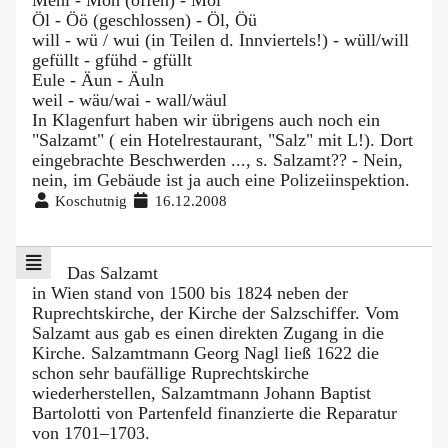
Öl - Öö (geschlossen) - Öl, Öü
will - wü / wui (in Teilen d. Innviertels!) - wüll/will
gefüllt - gfühd - gfüllt
Eule - Äun - Äuln
weil - wäu/wai - wall/wäul
In Klagenfurt haben wir übrigens auch noch ein
"Salzamt" ( ein Hotelrestaurant, "Salz" mit L!). Dort
eingebrachte Beschwerden ..., s. Salzamt?? - Nein,
nein, im Gebäude ist ja auch eine Polizeiinspektion.
Koschutnig
16.12.2008
Das Salzamt
in Wien stand von 1500 bis 1824 neben der
Ruprechtskirche, der Kirche der Salzschiffer. Vom
Salzamt aus gab es einen direkten Zugang in die
Kirche. Salzamtmann Georg Nagl ließ 1622 die
schon sehr baufällige Ruprechtskirche
wiederherstellen, Salzamtmann Johann Baptist
Bartolotti von Partenfeld finanzierte die Reparatur
von 1701–1703.