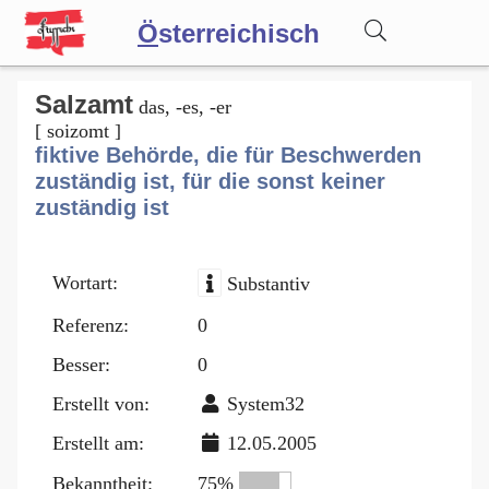
Ö
sterreichisch
Wörterbuch
Salzamt
das, -es, -er
[ soizomt ]
fiktive Behörde, die für Beschwerden
Forum
zuständig ist, für die sonst keiner
zuständig ist
Blog
Wortart:
Substantiv
Referenz:
0
Besser:
0
Erstellt von:
System32
Erstellt am:
12.05.2005
Bekanntheit:
75%