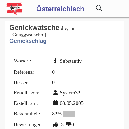
Ö
sterreichisch
Wörterbuch
Genickwatsche
die, -n
[ Gnaggwatschn ]
Genickschlag
Forum
Wortart:
Substantiv
Blog
Referenz:
0
Besser:
0
Erstellt von:
System32
Erstellt am:
08.05.2005
Bekanntheit:
82%
Bewertungen:
13
0