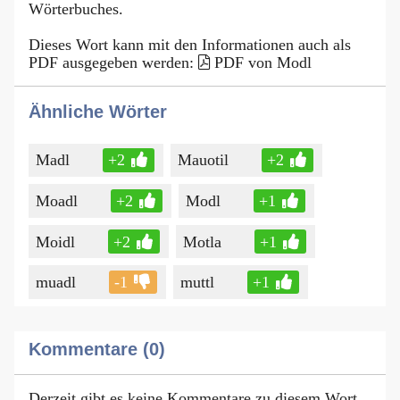
Wörterbuches.
Dieses Wort kann mit den Informationen auch als
PDF ausgegeben werden:
PDF von Modl
Ähnliche Wörter
Madl
+2
Mauotil
+2
Moadl
+2
Modl
+1
Moidl
+2
Motla
+1
muadl
-1
muttl
+1
Kommentare (0)
Derzeit gibt es keine Kommentare zu diesem Wort.