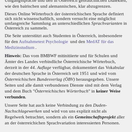
Umgangssprache und den in Österreich gebräuchlichen Dialekten,
wie den bairischen und alemannischen, klar abzugrenzen.
Dieses Online Wörterbuch der österreichischen Sprache definiert
sich nicht wissenschaftlich, sondern versucht eine möglichst
umfangreiche Sammlung an unterschiedlichen
Sprachvarianten
in
Österreich zu sammeln.
Die Seite unterstützt auch Studenten in Österreich, insbesondere
für den
Aufnahmetest Psychologie
und den
MedAT für das
Medizinstudium
.
Hinweis:
Das vom BMBWF mitinitiierte und für Schulen und
Ämter des Landes verbindliche Österreichische Wörterbuch,
derzeit in der
44. Auflage
verfügbar, dokumentiert das Vokabular
der deutschen Sprache in Österreich seit 1951 und wird vom
Österreichischen Bundesverlag (ÖBV)
herausgegeben. Unsere
Seiten und alle damit verbundenen Dienste sind mit dem Verlag
und dem Buch "
Österreichisches Wörterbuch
" in
keiner Weise
verbunden
.
Unsere Seite hat auch keine Verbindung zu den
Duden-
Nachschlagewerken
und wird von uns explizit nicht als
Regelwerk betrachtet, sondern als ein
Gemeinschaftsprojekt
aller
an der österreichichen Sprachvariation interessierten Personen.