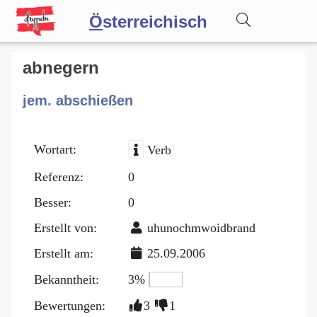
Ö
sterreichisch
Wörterbuch
abnegern
jem. abschießen
Forum
Wortart:
Verb
Blog
Referenz:
0
Besser:
0
Erstellt von:
uhunochmwoidbrand
Erstellt am:
25.09.2006
Bekanntheit:
3%
Bewertungen:
3
1