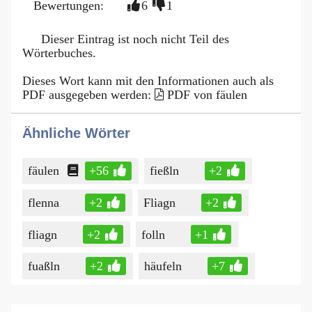
Bewertungen:
6
1
Dieser Eintrag ist noch nicht Teil des
Wörterbuches.
Dieses Wort kann mit den Informationen auch als
PDF ausgegeben werden:
PDF von fäulen
Ähnliche Wörter
fäulen
+56
fießln
+2
flenna
+2
Fliagn
+2
fliagn
+2
folln
+1
fuaßln
+2
häufeln
+7