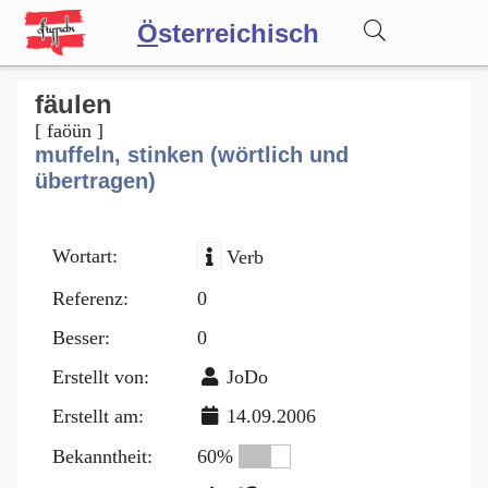
Ö
sterreichisch
Wörterbuch
fäulen
[ faöün ]
muffeln, stinken (wörtlich und
Forum
übertragen)
Blog
Wortart:
Verb
Referenz:
0
Besser:
0
Erstellt von:
JoDo
Erstellt am:
14.09.2006
Bekanntheit:
60%