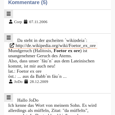
Kommentare (5)
Corp
07.11.2006
Da steht in der gscheiten ´wikipdeia´:
http://de.wikipedia.org/wiki/Foetor_ex_ore
Mundgeruch (Halitosis,
Foetor ex ore
) ist
unangenehmer Geruch des Atems.
Also, dass unser ´fäu´n´ aus dem Lateinischen
kommt, ist mir auch neu!
lat.: Foetor ex ore
öst.: ... aus da Babb´m fäu´n ...
JoDo
28.12.2009
Hallo JoDo
Ich kenne das Wort von meinem Sohn. Es wird
allerdings als müffeln, Zitat: "da müffelts",