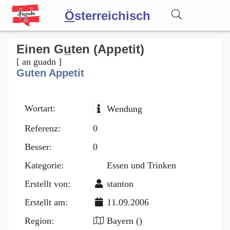
Ö
sterreichisch
Wörterbuch
Einen Gu̲ten (Appetit)
[ an guadn ]
Guten Appetit
Forum
Wortart:
Wendung
Blog
Referenz:
0
Besser:
0
Kategorie:
Essen und Trinken
Erstellt von:
stanton
Erstellt am:
11.09.2006
Region:
Bayern ()